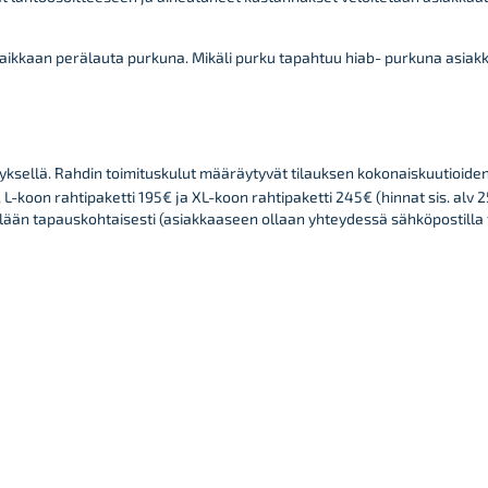
ikkaan perälauta purkuna. Mikäli purku tapahtuu hiab- purkuna asiakkaa
tyksellä. Rahdin toimituskulut määräytyvät tilauksen kokonaiskuutioid
 L-koon rahtipaketti 195€ ja XL-koon rahtipaketti 245€ (hinnat sis. alv 
llään tapauskohtaisesti (asiakkaaseen ollaan yhteydessä sähköpostilla t