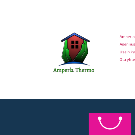
SOKK
Amperla
Asennus
Usein ky
Ota yhte