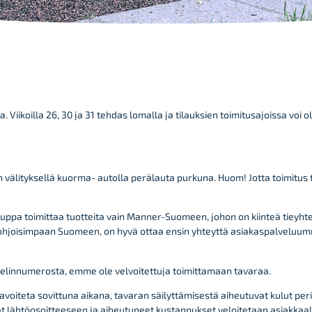
ta.
Viikoilla 26, 30 ja 31 tehdas lomalla ja tilauksien toimitusajoissa voi o
 välityksellä kuorma- autolla perälauta purkuna. Huom! Jotta toimitus 
a toimittaa tuotteita vain Manner-Suomeen, johon on kiinteä tieyhteys
tai pohjoisimpaan Suomeen, on hyvä ottaa ensin yhteyttä asiakaspalveluu
helinnumerosta, emme ole velvoitettuja toimittamaan tavaraa.
 tavoiteta sovittuna aikana, tavaran säilyttämisestä aiheutuvat kulut per
rat lähtöosoitteeseen ja aiheutuneet kustannukset veloitetaan asiakk