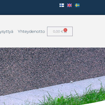
0
ysyttyä
Yhteydenotto
0,00
€