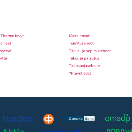
ELIERISTE.COM
OHJEITA JA TIETOA
 Thermo levyt
Maksutavat
ohjeet
Toimitusehdot
syttyä
Tilaus- ja sopimusehdot
yttä
Takuu ja palautus
Tietosuojaseloste
Yhteystiedot