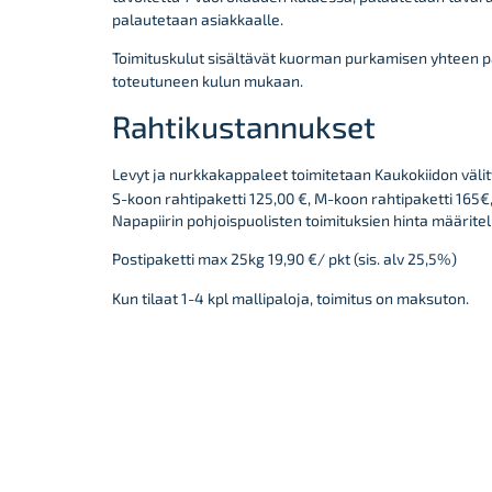
palautetaan asiakkaalle.
Toimituskulut sisältävät kuorman purkamisen yhteen pa
toteutuneen kulun mukaan.
Rahtikustannukset
Levyt ja nurkkakappaleet toimitetaan Kaukokiidon väli
S-koon rahtipaketti
125,00
€, M-koon rahtipaketti 165€,
Napapiirin pohjoispuolisten toimituksien hinta määrite
Postipaketti max 25kg 19,90 €/ pkt (sis. alv 25,5%)
Kun tilaat 1-4 kpl mallipaloja, toimitus on maksuton.