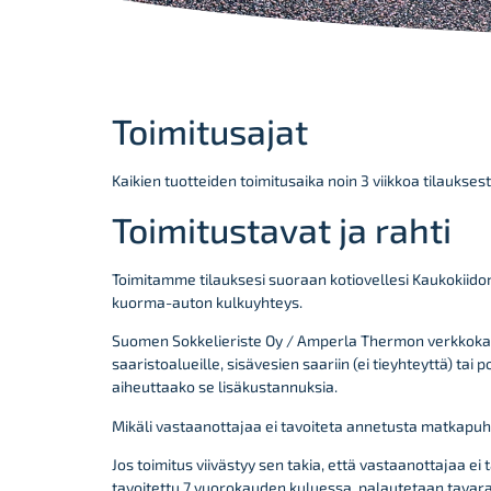
Toimitusajat
Kaikien tuotteiden toimitusaika noin 3 viikkoa tilaukses
Toimitustavat ja rahti
Toimitamme tilauksesi suoraan kotiovellesi Kaukokiidon
kuorma-auton kulkuyhteys.
Suomen Sokkelieriste Oy / Amperla Thermon verkkokaupp
saaristoalueille, sisävesien saariin (ei tieyhteyttä) 
aiheuttaako se lisäkustannuksia.
Mikäli vastaanottajaa ei tavoiteta annetusta matkapu
Jos toimitus viivästyy sen takia, että vastaanottajaa ei
tavoitettu 7 vuorokauden kuluessa, palautetaan tava