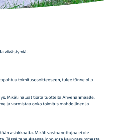
lla viivästymiä.
tapahtuu toimitusosoitteeseen, tulee tänne olla
. Mikäli haluat tilata tuotteita Ahvenanmaalle,
mme ja varmistaa onko toimitus mahdollinen ja
itään asiakkaalta. Mikäli vastaanottajaa ei ole
aalta. Tässä tapauksessa loppuosa kauppasummasta