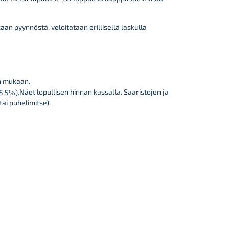
n pyynnöstä, veloitataan erillisellä laskulla
en mukaan.
Näet lopullisen hinnan kassalla.
Saaristojen ja
25,5%).
ai puhelimitse).