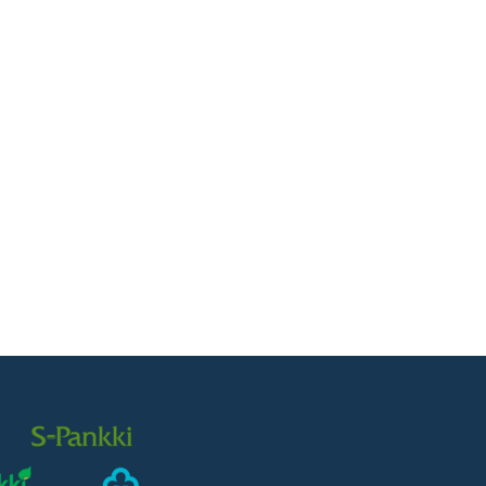
SUOMEN SOKKELIERISTE OY
Suomen Sokkelieriste Oy on kotimainen
perheyritys, joka valmistaa ja myy Amperla
Thermo sokkelin eristys- ja verhouslevyjä.
Kaikki Amperla Thermo sokkelilevyt
valmistetaan meidän omalla tehtaalla
Kontiorannassa, jossa ne laatutarkastetaan
yksityiskohtaisesti ennen lähettämistä.