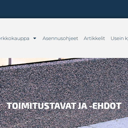
erkkokauppa
Asennusohjeet
Artikkelit
Usein k
TOIMITUSTAVAT JA -EHDOT